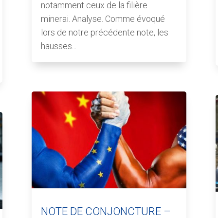
notamment ceux de la filière
minerai. Analyse. Comme évoqué
lors de notre précédente note, les
hausses...
NOTE DE CONJONCTURE –