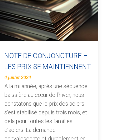
NOTE DE CONJONCTURE –
LES PRIX SE MAINTIENNENT
4 juillet 2024
A la mi année, après une séquence
baissière au cœur de l’hiver, nous
constatons que le prix des aciers
s’est stabilisé depuis trois mois, et
cela pour toutes les familles
d’aciers. La demande
convalescente et durablement en