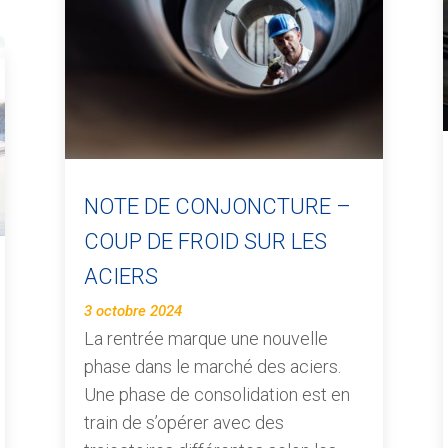
NOTE DE CONJONCTURE –
COUP DE FROID SUR LES
ACIERS
3 octobre 2024
La rentrée marque une nouvelle
phase dans le marché des aciers.
Une phase de consolidation est en
train de s’opérer avec des